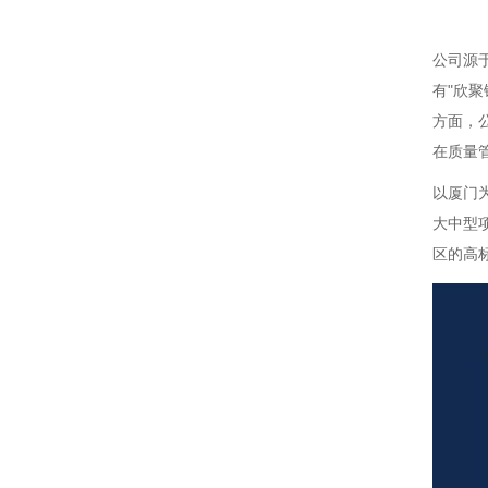
公司源
有"欣
方面，
在质量
以厦门
大中型
区的高